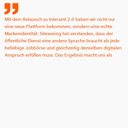
Mit dem Relaunch zu Interamt 2.0 haben wir nicht nur
eine neue Plattform bekommen, sondern eine echte
Markenidentität. Siteseeing hat verstanden, dass der
öffentliche Dienst eine andere Sprache braucht als jede
beliebige Jobbörse und gleichzeitig denselben digitalen
Anspruch erfüllen muss. Das Ergebnis macht uns als
Anbieter und unsere Arbeitgeber sichtbar
konkurrenzfähig.
Rico Wittmann
Produktmanager & Implementierer Interamt
UX RESEARCH
Nutzerbedürfnisse als Designgrundlage
Vor der ersten Wireframe-Iteration wurde gezielt
zugehört. In einer quantitativen Befragung unter
aktiven Stellensuchenden auf Interamt wurde